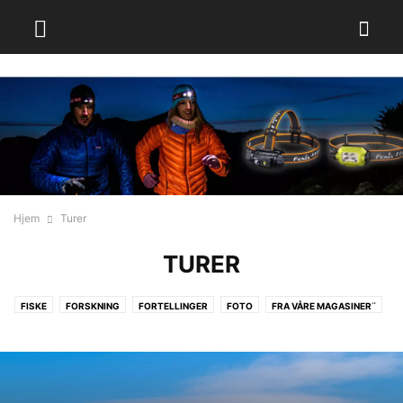
Hjem
Turer
TURER
FISKE
FORSKNING
FORTELLINGER
FOTO
FRA VÅRE MAGASINER¨
FRILUFTSLIV
INFORMASJON
JAKT
KLATRING
NORGESFERIE
NYHETER
PADLING
PRESSEMELDING
REKLAME
SKI
SNØ
SYKLING
TESTER
TIPS OG TRIKS
TURER
TURFORSLAG
TURMAT
UTSTYR
VANDRING
VIDEO