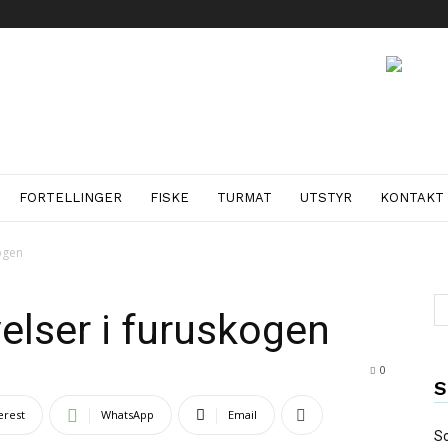
FORTELLINGER
FISKE
TURMAT
UTSTYR
KONTAKT
ogen
elser i furuskogen
0
S
erest
WhatsApp
Email
So