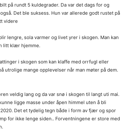
abilt på rundt 5 kuldegrader. Da var det dags for og
 også. Det ble suksess. Hun var allerede godt rustet på
tt videre
ir lengre, sola varmer og livet yrer i skogen. Man kan
en litt klær hjemme.
attinger i skogen som kan klaffe med orrfugl eller
r på utrolige mange opplevelser når man møter på dem.
ren veldig lang og da var snø i skogen til langt uti mai.
n kunne ligge masse under åpen himmel uten å bli
 2020. Det et tydelig tegn både i form av fjær og spor
amp for ikke lenge siden.. Forventningene er store med
n.