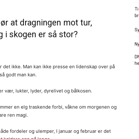
Ti
br
ør at dragningen mot tur,
Sy
g i skogen er så stor?
Ny
DN
he
r det ikke. Man kan ikke presse en lidenskap over på
så godt man kan.
er vær, lukter, lyder, dyrelivet og bålkosen.
kommer en elg traskende forbi, våkne om morgenen og
are ren magi.
Både fordeler og ulemper, I januar og februar er det