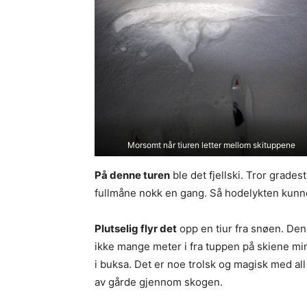
Morsomt når tiuren letter mellom skituppene
På denne turen
ble det fjellski. Tror grade
fullmåne nokk en gang. Så hodelykten kun
Plutselig flyr det
opp en tiur fra snøen. Den
ikke mange meter i fra tuppen på skiene mine
i buksa. Det er noe trolsk og magisk med all
av gårde gjennom skogen.