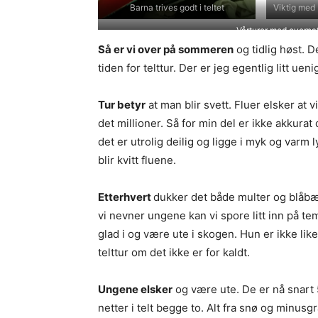
Barna trives godt i teltet
Viktig med 
Vårturer med overnatt
Så er vi over på sommeren
og tidlig høst. 
tiden for telttur. Der er jeg egentlig litt ueni
Tur betyr
at man blir svett. Fluer elsker at
det millioner. Så for min del er ikke akkurat
det er utrolig deilig og ligge i myk og varm 
blir kvitt fluene.
Etterhvert
dukker det både multer og blåbæ
vi nevner ungene kan vi spore litt inn på t
glad i og være ute i skogen. Hun er ikke lik
telttur om det ikke er for kaldt.
Ungene elsker
og være ute. De er nå snart 5
netter i telt begge to. Alt fra snø og minusg