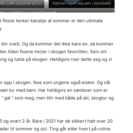
bål, kaffe og pølser på tur
Naturen ræper seg selv i sporsnøen
ing ved bålet, er noe helt spesielt.
De fleste tenker kanskje at sommer er den ultimate
g.
 vi blir svett. Og da kommer det ikke bare en, da kommer
 den tiden fluene herjer i skogen favoritten. Selv om
lyng og lukte på skogen. Heldigvis roer dette seg og vi
r opp i skogen. Noe som ungene også elsker. Og når
emaet tur med barn. Har heldigvis en samboer som er
e “ gal “ som meg, men blir med både på ski, skogtur og
 og snart 3 år. Bare i 2021 har de sikkert hatt over 20
rader til sommer og sol. Ting går etter hvert på rutine.