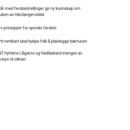
 år med ferdselstellinger gir ny kunnskap om
uken av Hardangervidda
v prinsipper for sporløs ferdsel
tt nettkart skal hjelpe folk å planlegge bærturen
T-hyttene Lågaros og Hadlaskard stenges av
nsyn til villrein