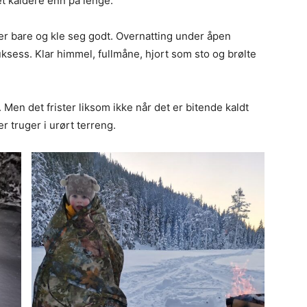
et kaldere enn på lenge.
så er bare og kle seg godt. Overnatting under åpen
sess. Klar himmel, fullmåne, hjort som sto og brølte
 Men det frister liksom ikke når det er bitende kaldt
ler truger i urørt terreng.