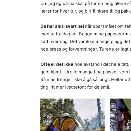
Om jeg og barna skal på tur en helg alene s
lærer for hver tur, og blir flinkere til og pak
De har aldri svart nei
når spørsmålet om telt
med ut fra dag en. Begge mine pappapermisjo
sett hver dag. Det var ikke mange plagg det i
noe press og forventninger. Turene er lagt s
Ofte er det ikke
noe avstand i det hele tatt. 
godt kjent. Utrolig mange fine plasser som
Så man trenger ikke å gå så langt. Heller ut
ting litt mer lystbetont for de små.