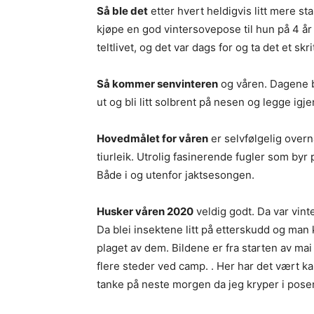
Så ble det
etter hvert heldigvis litt mere st
kjøpe en god vintersovepose til hun på 4 år
teltlivet, og det var dags for og ta det et skri
Så kommer senvinteren
og våren. Dagene bl
ut og bli litt solbrent på nesen og legge igj
Hovedmålet for våren
er selvfølgelig overn
tiurleik. Utrolig fasinerende fugler som by
Både i og utenfor jaktsesongen.
Husker våren 2020
veldig godt. Da var vinte
Da blei insektene litt på etterskudd og ma
plaget av dem. Bildene er fra starten av mai
flere steder ved camp. . Her har det vært k
tanke på neste morgen da jeg kryper i pose