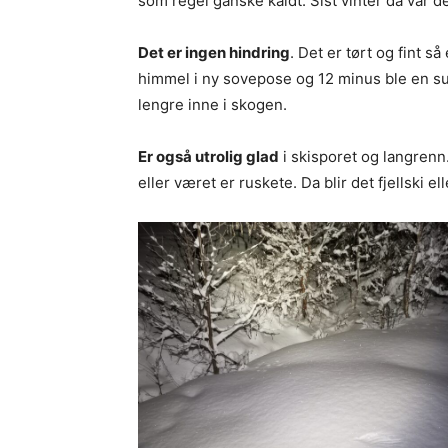
som regel ganske kaldt. Sist vinter da var d
Det er ingen hindring
. Det er tørt og fint 
himmel i ny sovepose og 12 minus ble en suk
lengre inne i skogen.
Er også utrolig glad
i skisporet og langrenn.
eller været er ruskete. Da blir det fjellski el