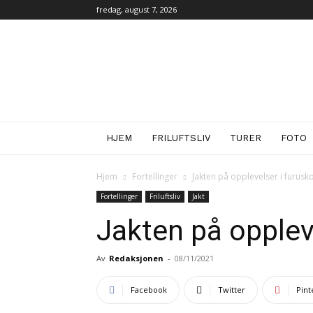
fredag, august 7, 2026
iFri.no
HJEM
FRILUFTSLIV
TURER
FOTO
Hjem
Fortellinger
Jakten på opplevelser i furusk
Fortellinger
Friluftsliv
Jakt
Jakten på opplev
Av
Redaksjonen
-
08/11/2021
Facebook
Twitter
Pint