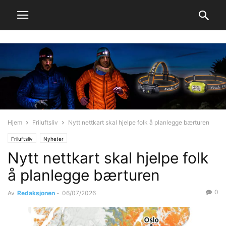
Hjem
Friluftsliv
Nytt nettkart skal hjelpe folk å planlegge bærturen
Friluftsliv
Nyheter
Nytt nettkart skal hjelpe folk
å planlegge bærturen
0
Av
Redaksjonen
-
06/07/2026