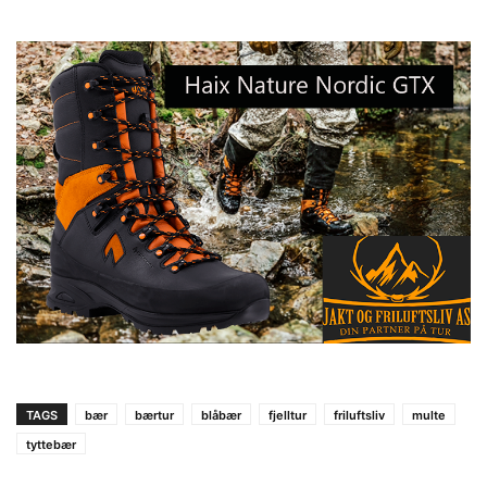
TAGS
bær
bærtur
blåbær
fjelltur
friluftsliv
multe
tyttebær