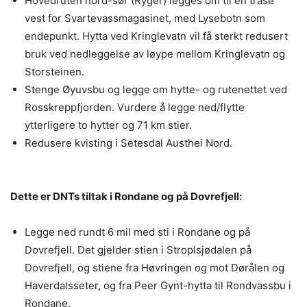
Hovedruten nord-sør (Ryger) legges om til en trase
vest for Svartevassmagasinet, med Lysebotn som
endepunkt. Hytta ved Kringlevatn vil få sterkt redusert
bruk ved nedleggelse av løype mellom Kringlevatn og
Storsteinen.
Stenge Øyuvsbu og legge om hytte- og rutenettet ved
Rosskreppfjorden. Vurdere å legge ned/flytte
ytterligere to hytter og 71 km stier.
Redusere kvisting i Setesdal Austhei Nord.
Dette er DNTs tiltak i Rondane og på Dovrefjell:
Legge ned rundt 6 mil med sti i Rondane og på
Dovrefjell. Det gjelder stien i Stroplsjødalen på
Dovrefjell, og stiene fra Høvringen og mot Dørålen og
Haverdalsseter, og fra Peer Gynt-hytta til Rondvassbu i
Rondane.