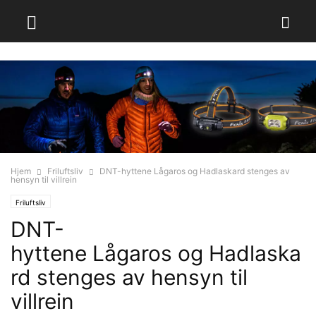
Hjem
Friluftsliv
DNT-hyttene Lågaros og Hadlaskard stenges av
hensyn til villrein
Friluftsliv
DNT-
hyttene Lågaros og Hadlaska
rd stenges av hensyn til
villrein