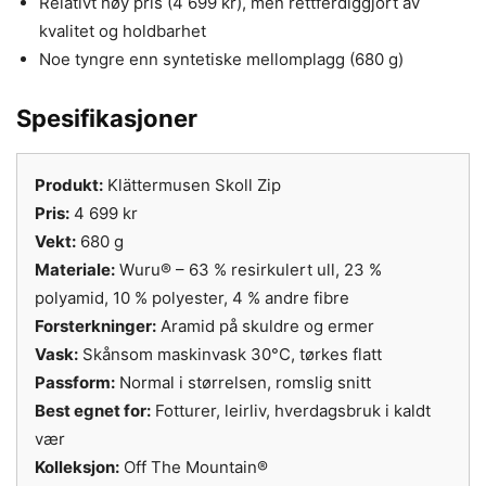
Relativt høy pris (4 699 kr), men rettferdiggjort av
kvalitet og holdbarhet
Noe tyngre enn syntetiske mellomplagg (680 g)
Spesifikasjoner
Produkt:
Klättermusen Skoll Zip
Pris:
4 699 kr
Vekt:
680 g
Materiale:
Wuru® – 63 % resirkulert ull, 23 %
polyamid, 10 % polyester, 4 % andre fibre
Forsterkninger:
Aramid på skuldre og ermer
Vask:
Skånsom maskinvask 30°C, tørkes flatt
Passform:
Normal i størrelsen, romslig snitt
Best egnet for:
Fotturer, leirliv, hverdagsbruk i kaldt
vær
Kolleksjon:
Off The Mountain®