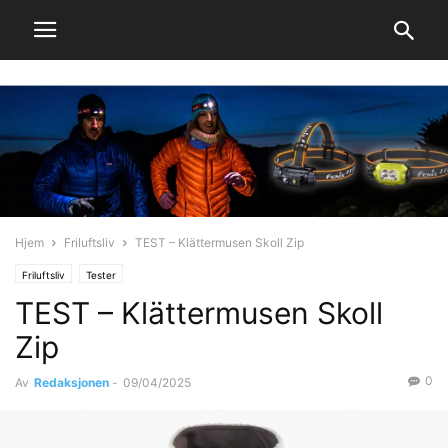
Hjem
Friluftsliv
TEST – Klättermusen Skoll Zip
Friluftsliv
Tester
TEST – Klättermusen Skoll
Zip
0
Av
Redaksjonen
-
09/04/2025