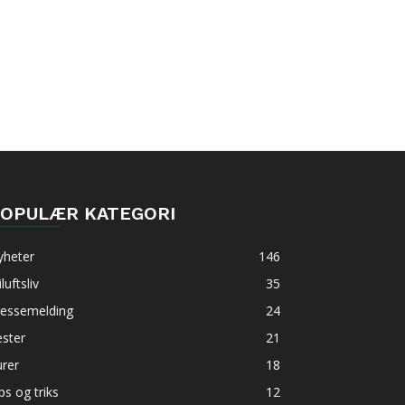
OPULÆR KATEGORI
yheter
146
iluftsliv
35
ressemelding
24
ster
21
rer
18
ps og triks
12