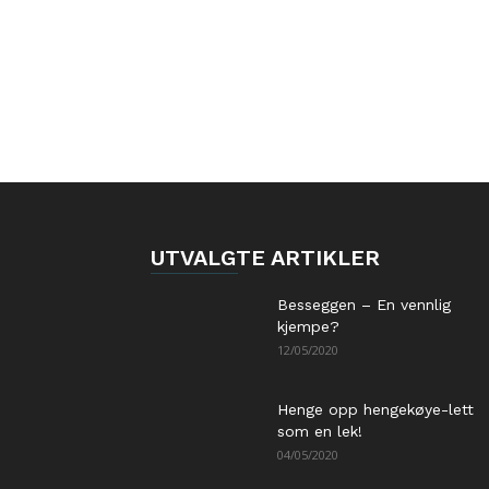
UTVALGTE ARTIKLER
Besseggen – En vennlig
kjempe?
12/05/2020
Henge opp hengekøye-lett
som en lek!
04/05/2020