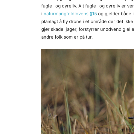
fugle- og dyreliv. Alt fugle- og dyreliv er v
i
naturmangfoldlovens §15
og gjelder både i
planlagt å fly drone i et område der det ik
gjør skade, jager, forstyrrer unødvendig eller 
andre folk som er på tur.