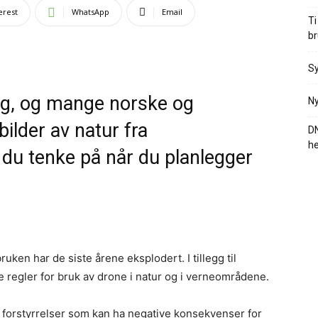
erest
WhatsApp
Email
Ti
br
Sy
g, og mange norske og
Ny
bilder av natur fra
DN
he
 du tenke på når du planlegger
en har de siste årene eksplodert. I tillegg til
 regler for bruk av drone i natur og i verneområdene.
 forstyrrelser som kan ha negative konsekvenser for