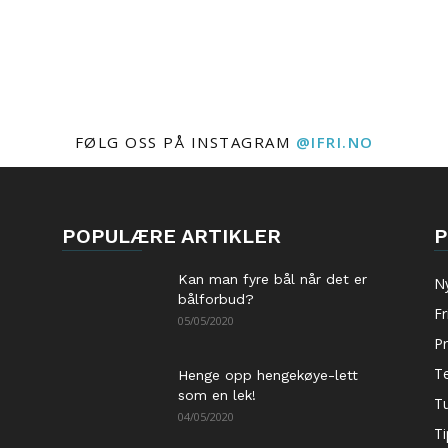
FØLG OSS PÅ INSTAGRAM
@IFRI.NO
POPULÆRE ARTIKLER
P
Kan man fyre bål når det er
N
bålforbud?
Fr
05/05/2020
P
Te
Henge opp hengekøye-lett
som en lek!
Tu
04/05/2020
Ti