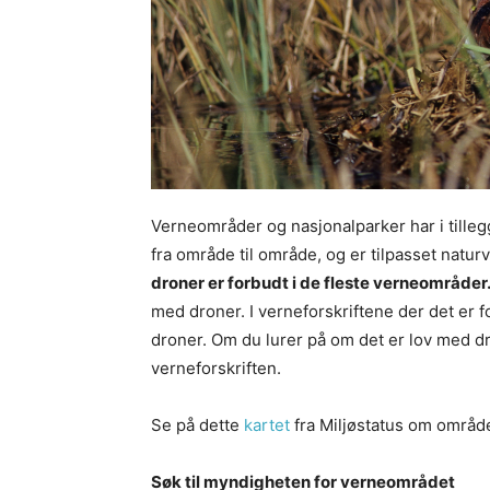
Verneområder og nasjonalparker har i tilleg
fra område til område, og er tilpasset natu
droner er forbudt i de fleste verneområder
med droner. I verneforskriftene der det er 
droner. Om du lurer på om det er lov med dro
verneforskriften.
Se på dette
kartet
fra Miljøstatus om område
Søk til myndigheten for verneområdet