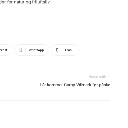
 for natur og friluftsliv.
erest
WhatsApp
Email
Neste artikkel
I år kommer Camp Villmark før påske