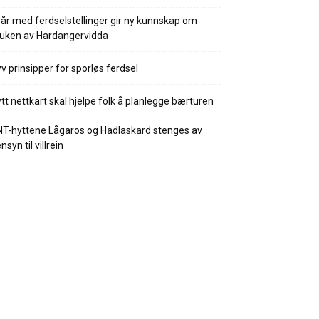
 år med ferdselstellinger gir ny kunnskap om
uken av Hardangervidda
v prinsipper for sporløs ferdsel
tt nettkart skal hjelpe folk å planlegge bærturen
T-hyttene Lågaros og Hadlaskard stenges av
nsyn til villrein