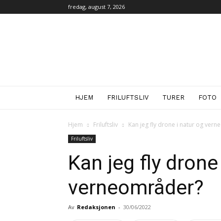
fredag, august 7, 2026
iFri.no
HJEM
FRILUFTSLIV
TURER
FOTO
Hjem
Friluftsliv
Kan jeg fly drone i natur og ver
Friluftsliv
Kan jeg fly drone
verneområder?
Av
Redaksjonen
-
30/06/2022