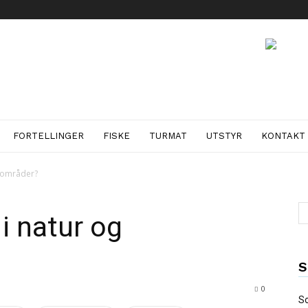
FORTELLINGER
FISKE
TURMAT
UTSTYR
KONTAKT
neområder?
 i natur og
S
0
So