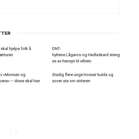
TTER
 skal hjelpe folk å
DNT-
ærturen
hyttene Lågaros og Hadlaskard steng
es av hensyn til villrein
av «Monsen og
Stadig flere unge trosser kulda og
kene» – disse skal han
sover ute om vinteren