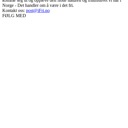
komme seg ut og oppleve den flotte naturen og friluftslivet vi har i
Norge - Det handler om å være i det fri.
Kontakt oss:
post@iFri.no
FØLG MED