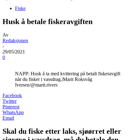
Fiske
Husk å betale fiskeravgiften
Av
Redaksjonen
-
29/05/2021
0
NAPP: Husk å ta med kvittering på betalt fiskeravgift
når du fisker i vassdrag.|Marit Roksvåg
Iversen/@marit.rivers
Facebook
Twitter
Pinterest
WhatsApp
Email
Skal du fiske etter laks, sjøørret eller
sjørøye i vassdrag, må du betale den