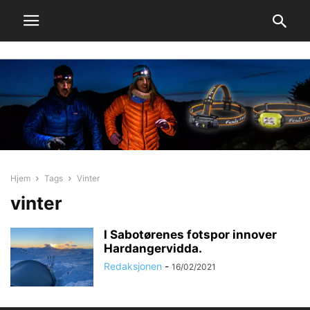
Hjem
Tags
Vinter
vinter
I Sabotørenes fotspor innover
Hardangervidda.
Redaksjonen
-
16/02/2021