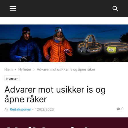
Hjem
Nyheter
Advarer mot usikker is og åpne råker
Nyheter
Advarer mot usikker is og
åpne råker
0
Av
Redaksjonen
-
12/02/2026