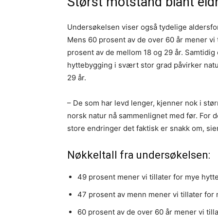
Størst motstand blant eld
Undersøkelsen viser også tydelige aldersfors
Mens 60 prosent av de over 60 år mener vi t
prosent av de mellom 18 og 29 år. Samtidig
hyttebygging i svært stor grad påvirker nat
29 år.
– De som har levd lenger, kjenner nok i stø
norsk natur nå sammenlignet med før. For d
store endringer det faktisk er snakk om, sier
Nøkkeltall fra undersøkelsen:
49 prosent mener vi tillater for mye hytt
47 prosent av menn mener vi tillater fo
60 prosent av de over 60 år mener vi til