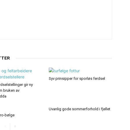
TTER
Syv prinsipper for sporløs ferdsel
dselstellinger gir ny
m bruken av
idda
Uvanlig gode sommerforhold i fjellet
ro-bølge