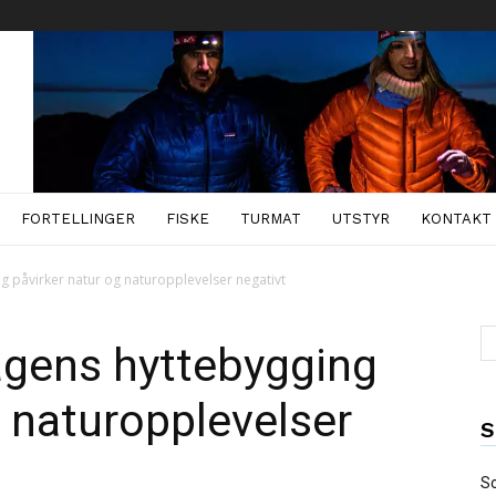
FORTELLINGER
FISKE
TURMAT
UTSTYR
KONTAKT
g påvirker natur og naturopplevelser negativt
agens hyttebygging
g naturopplevelser
S
So