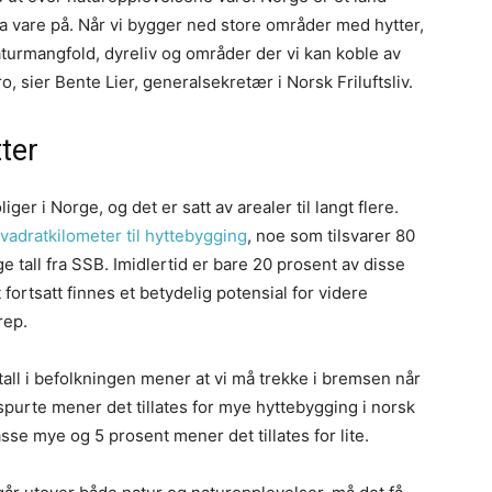
 ta vare på. Når vi bygger ned store områder med hytter,
turmangfold, dyreliv og områder der vi kan koble av
o, sier Bente Lier, generalsekretær i Norsk Friluftsliv.
tter
iger i Norge, og det er satt av arealer til langt flere.
kvadratkilometer til hyttebygging
, noe som tilsvarer 80
lge tall fra SSB. Imidlertid er bare 20 prosent av disse
fortsatt finnes et betydelig potensial for videre
rep.
tall i befolkningen mener at vi må trekke i bremsen når
spurte mener det tillates for mye hyttebygging i norsk
asse mye og 5 prosent mener det tillates for lite.