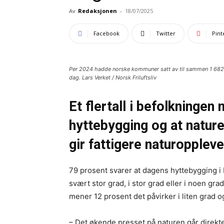
Av
Redaksjonen
-
18/07/2025
Facebook
Twitter
Pint
Per 2024 hadde norske kommuner satt av til sammen 1 682 kv
dag. Lars Verket / Norsk Friluftsliv
Et flertall i befolkningen 
hyttebygging og at nature
gir fattigere naturoppleve
79 prosent svarer at dagens hyttebygging i 
svært stor grad, i stor grad eller i noen grad
mener 12 prosent det påvirker i liten grad og
– Det økende presset på naturen går direkte