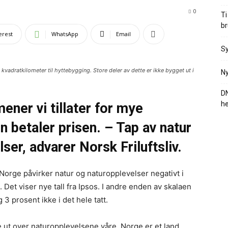
0
Ti
br
erest
WhatsApp
Email
Sy
adratkilometer til hyttebygging. Store deler av dette er ikke bygget ut i
Ny
DN
he
mener vi tillater for mye
n betaler prisen. – Tap av natur
lser, advarer Norsk Friluftsliv.
Norge påvirker natur og naturopplevelser negativt i
. Det viser nye tall fra Ipsos. I andre enden av skalaen
 3 prosent ikke i det hele tatt.
 ut over naturopplevelsene våre. Norge er et land