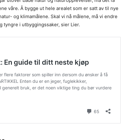
 går utover både natur og naturopplevelser, må det få
ne våre. Å bygge ut hele arealet som er satt av til nye
 natur- og klimamålene. Skal vi nå målene, må vi endre
g tyngre i utbyggingssaker, sier Lier.