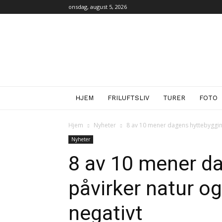
onsdag, august 5, 2026
iFri.no
HJEM
FRILUFTSLIV
TURER
FOTO
Hjem
Nyheter
8 av 10 mener dagens hyttebyggin
Nyheter
8 av 10 mener d
påvirker natur o
negativt