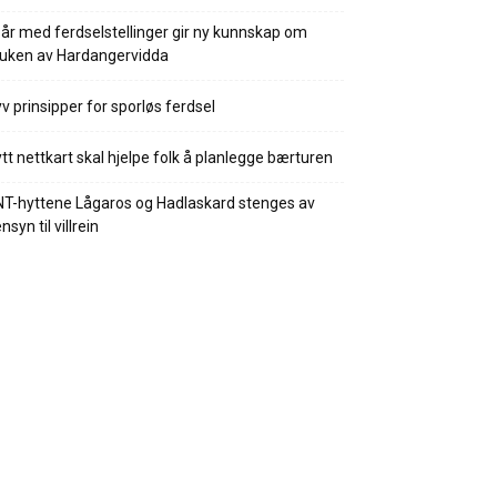
 år med ferdselstellinger gir ny kunnskap om
uken av Hardangervidda
v prinsipper for sporløs ferdsel
tt nettkart skal hjelpe folk å planlegge bærturen
T-hyttene Lågaros og Hadlaskard stenges av
nsyn til villrein