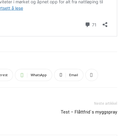
erest
WhatsApp
Email
Neste artikkel
Test – Flåttfrid`s myggspray