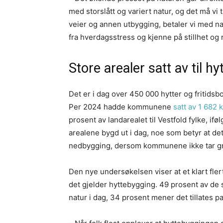
med storslått og variert natur, og det må vi
veier og annen utbygging, betaler vi med na
fra hverdagsstress og kjenne på stillhet og r
Store arealer satt av til hy
Det er i dag over 450 000 hytter og fritidsbol
Per 2024 hadde kommunene
satt av 1 682 
prosent av landarealet til Vestfold fylke, ifø
arealene bygd ut i dag, noe som betyr at det 
nedbygging, dersom kommunene ikke tar g
Den nye undersøkelsen viser at et klart fler
det gjelder hyttebygging. 49 prosent av de 
natur i dag, 34 prosent mener det tillates p