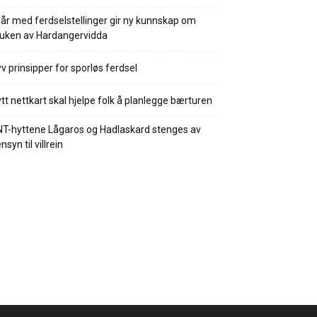
 år med ferdselstellinger gir ny kunnskap om
uken av Hardangervidda
v prinsipper for sporløs ferdsel
tt nettkart skal hjelpe folk å planlegge bærturen
T-hyttene Lågaros og Hadlaskard stenges av
nsyn til villrein