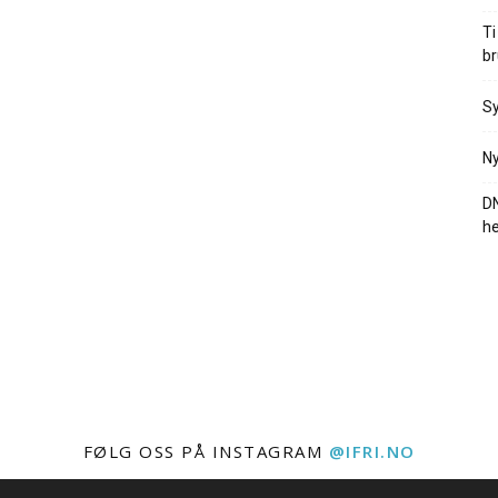
Ti
br
Sy
Ny
DN
he
FØLG OSS PÅ INSTAGRAM
@IFRI.NO