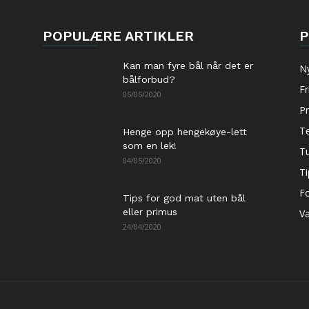
POPULÆRE ARTIKLER
P
Kan man fyre bål når det er
N
bålforbud?
Fr
05/05/2020
P
Te
Henge opp hengekøye-lett
som en lek!
Tu
04/05/2020
Ti
Fo
Tips for god mat uten bål
eller primus
Va
24/04/2020