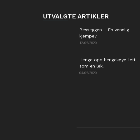
UTVALGTE ARTIKLER
Besseggen – En vennlig
kjempe?
12/05/2020
Henge opp hengekøye-lett
som en lek!
04/05/2020