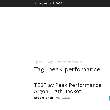
lørdag, august 8, 2026
iFri.no
Hjem
Tags
Peak perfomance
Tag: peak perfomance
TEST av Peak Performance
Argon Ligth Jacket
Redaksjonen
-
08/10/2020