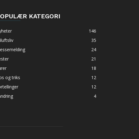
OPULÆR KATEGORI
yheter
146
iluftsliv
35
ressemelding
24
ster
21
rer
18
ps og triks
12
rtellinger
12
ndring
4